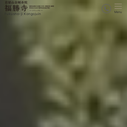
Menu
Fukusho-ji Kongojuin