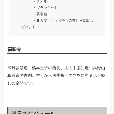
・タオル
・ブランケット
・防寒着
・ヨガマット（お持ちの方） ※貸出も
ございます
福勝寺
熊野参詣道 橘本王子の西北、山の中腹に建つ高野山
真言宗の古刹。古くから四季折々の自然に恵まれた癒
しの空間です。
当日スケジュール