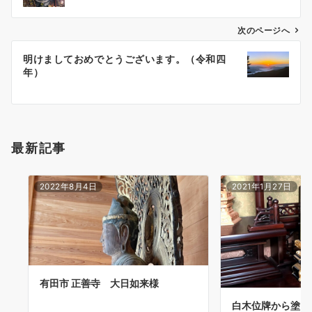
ビ
ゲ
次のページへ
ー
明けましておめでとうございます。（令和四
シ
年）
ョ
ン
最新記事
2022年8月4日
2021年1月27日
有田市 正善寺 大日如来様
白木位牌から塗り